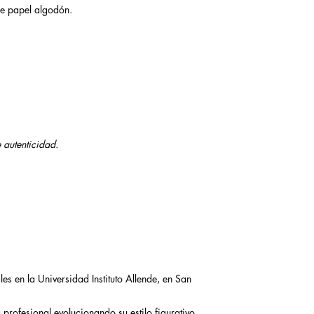
re papel algodón.
e autenticidad.
les en la Universidad Instituto Allende, en San
rofesional evolucionando su estilo figurativo