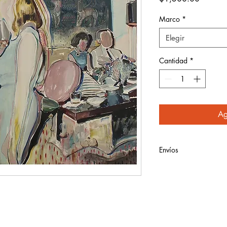
Marco
*
Elegir
Cantidad
*
Ag
Envíos
El costo de envío se e
dirección. Considera 
y 6 días hábiles en ll