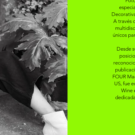
Fotó
especia
Decorativa
A través 
multidisc
únicos pa
Desde su
posici
reconocid
publicac
FOUR Maga
US, fue e
Wine 
dedicada