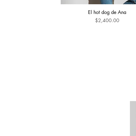
Vista rápida
El hot dog de Ana
Precio
$2,400.00