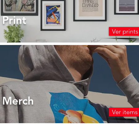
Print
Ver prints
Merch
Ver items