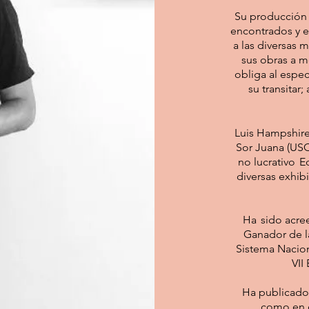
Su producción a
encontrados y e
a las diversas 
sus obras a m
obliga al espect
su transitar
Luis Hampshire
Sor Juana (USC
no lucrativo 
diversas exhib
Ha sido acre
Ganador de la
Sistema Nacion
VII
Ha publicado 
como en c