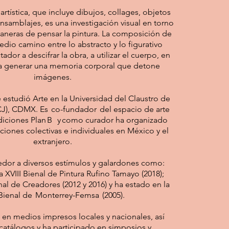
rtística, que incluye dibujos, collages, objetos
nsamblajes, es una investigación visual en torno
maneras de pensar la pintura. La composición de
edio camino entre lo abstracto y lo figurativo
ador a descifrar la obra, a utilizar el cuerpo, en
; a generar una memoria corporal que detone
imágenes.
 estudió Arte en la Universidad del Claustro de
J), CDMX. Es co-fundador del espacio de arte
Ediciones Plan B y como curador ha organizado
iciones colectivas e individuales en México y el
extranjero.
edor a diversos estímulos y galardones como:
 XVIII Bienal de Pintura Rufino Tamayo (2018);
al de Creadores (2012 y 2016) y ha estado en la
 Bienal de Monterrey-Femsa (2005).
en medios impresos locales y nacionales, así
atálogos y ha participado en simposios y